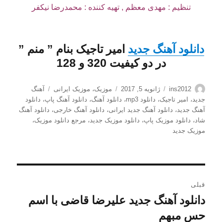
تنظیم : مهدی معظم , تهیه کننده : محمدرضا نیکفر
دانلود آهنگ جدید
امیر تاجیک
بنام ”
منم
”
در دو کیفیت 320 و 128
نویسنده
ارسال
دسته‌ها
برچسب‌ها
ins2012
ژانویه 5, 2017
موزیک
،
موزیک ایرانی
آهنگ
شده
جدید
،
امیر تاجیک
،
دانلود mp3
،
دانلود آهنگ
،
دانلود آهنگ پاپ
،
دانلود
در
آهنگ جدید
،
دانلود آهنگ جدید ایرانی
،
دانلود آهنگ خارجی
،
دانلود آهنگ
شاد
،
دانلود موزیک پاپ
،
دانلود موزیک جدید
،
مرجع دانلود موزیک
،
موزیک جدید
راهبری
قبلی
نوشته
دانلود آهنگ جدید علیرضا قاضی با اسم
نوشته
قبلی:
حس مبهم