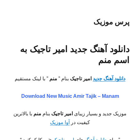
پرس موزیک
دانلود آهنگ جدید امیر تاجیک به
اسم منم
دانلود آهنگ جدید
امیر تاجیک
بنام ”
منم
” با لینک مستقیم
Download New Music
Amir Tajik – Manam
موزیک جدید و بسیار زیبای
امیر تاجیک
بنام
منم
با بالاترین
کیفیت در
آوا موزیک
” برای
دانلود آهنگ
های
امیر تاجیک
<— کلیک کنید “