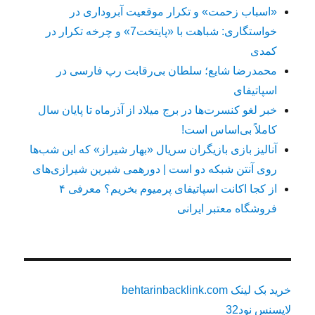
«اسباب زحمت» و تکرار موقعیت آبروداری در
خواستگاری: شباهت با «پایتخت7» و چرخه تکرار در
کمدی
محمدرضا شایع؛ سلطان بی‌رقابت رپ فارسی در
اسپاتیفای
خبر لغو کنسرت‌ها در برج میلاد از آذرماه تا پایان سال
کاملاً بی‌اساس است!
آنالیز بازی بازیگران سریال «بهار شیراز» که این شب‌ها
روی آنتن شبکه دو است | دورهمی شیرین شیرازی‌های
از کجا اکانت اسپاتیفای پرمیوم بخریم؟ معرفی ۴
فروشگاه معتبر ایرانی
خرید بک لینک behtarinbacklink.com
لایسنس نود32