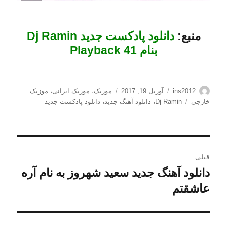
منبع:
دانلود پادکست جدید Dj Ramin
بنام Playback 41
نویسنده
ارسال
دسته‌ها
ins2012
آوریل 19, 2017
موزیک
،
موزیک ایرانی
،
موزیک
شده
برچسب‌ها
خارجی
Dj Ramin
،
دانلود آهنگ جدید
،
دانلود پادکست جدید
در
راهبری
قبلی
نوشته
دانلود آهنگ جدید سعید شهروز به نام آره
نوشته
قبلی:
عاشقتم