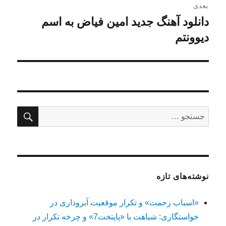
بعدی
دانلود آهنگ جدید امین فیاض به اسم
نوشته
بعدی:
دیوونتم
جستج
جستجو
برای:
نوشته‌های تازه
«اسباب زحمت» و تکرار موقعیت آبروداری در
خواستگاری: شباهت با «پایتخت7» و چرخه تکرار در