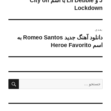
J و Lil Debbie با اسم City on
Lockdown
بعدی
دانلود آهنگ جدید Romeo Santos به
نوشته
بعدی:
اسم Heroe Favorito
جستج
جستجو
برای: