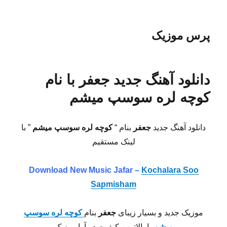
پرس موزیک
دانلود آهنگ جدید جعفر با نام
کوچه لره سوسپ میشم
دانلود آهنگ جدید
جعفر
بنام “
کوچه لره سوسپ میشم
” با
لینک مستقیم
Download New Music Jafar –
Kochalara Soo
Sapmisham
موزیک جدید و بسیار زیبای
جعفر
بنام
کوچه لره سوسپ
میشم
با بالاترین کیفیت در آوا موزیک