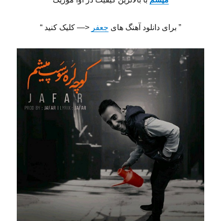
” برای دانلود آهنگ های
جعفر
<— کلیک کنید “