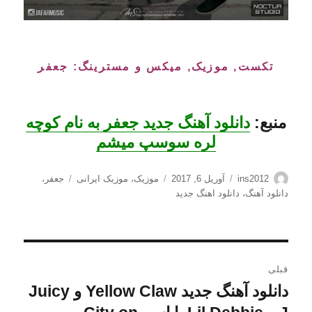
تکست, موزیک, میکس و مسترینگ: جعفر
منبع:
دانلود آهنگ جدید جعفر به نام کوچه
لره سوسپ میشم
نویسنده
ارسال
دسته‌ها
برچسب‌ها
ins2012
آوریل 6, 2017
موزیک
،
موزیک ایرانی
جعفر
،
شده
دانلود آهنگ
،
دانلود اهنگ جدید
در
راهبری
قبلی
نوشته
دانلود آهنگ جدید Yellow Claw و Juicy
نوشته
قبلی: