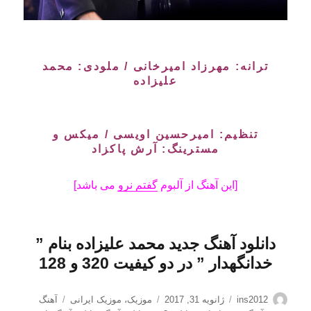
ترانه: مهرزاد امیرخانی / ملودی: محمد
علیزاده
تنظیم: امیرحسین اویسی / میکس و
مسترینگ: آرش پاکزاد
[این آهنگ از آلبوم
گفتم نرو
می باشد]
دانلود آهنگ جدید محمد علیزاده بنام ”
خدانگهدار
” در دو کیفیت 320 و 128
نویسنده
ارسال
دسته‌ها
برچسب‌ها
ins2012
ژانویه 31, 2017
موزیک
،
موزیک ایرانی
آهنگ