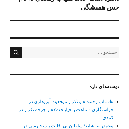
بعدی:
حس همیشگی
جستج
جستجو
برای:
نوشته‌های تازه
«اسباب زحمت» و تکرار موقعیت آبروداری در
خواستگاری: شباهت با «پایتخت7» و چرخه تکرار در
کمدی
محمدرضا شایع؛ سلطان بی‌رقابت رپ فارسی در