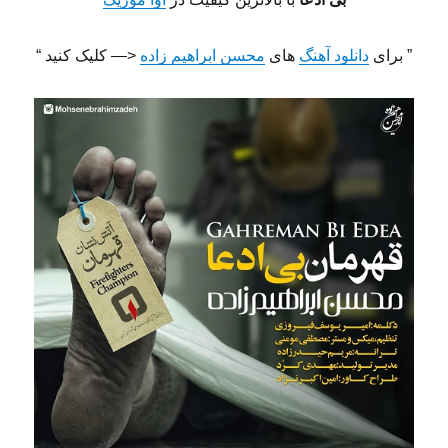
” برای
دانلود آهنگ
های
محسن ابراهیم زاده
<— کلیک کنید “