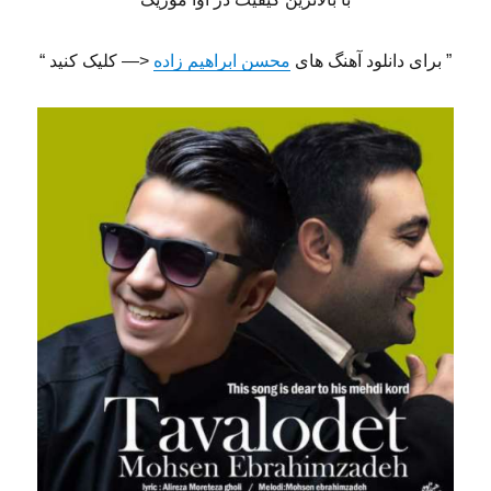
” برای دانلود آهنگ های
محسن ابراهیم زاده
<— کلیک کنید “