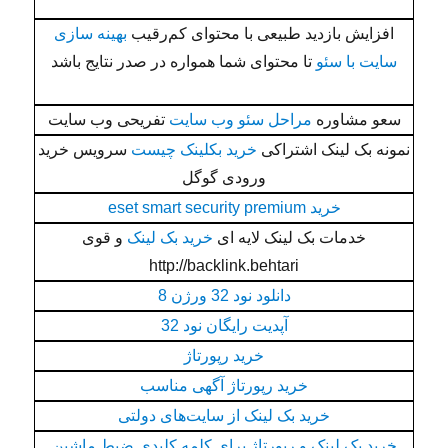
افزایش بازدید طبیعی با محتوای کم‌رقیب
بهینه سازی
سایت با سئو
تا محتوای شما همواره در صدر نتایج باشد
سعو مشاوره
مراحل سئو وب سایت
تفریحی وب سایت
نمونه بک لینک اشتراکی
خرید بکلینک چیست
سرویس خرید
ورودی گوگل
خرید eset smart security premium
خدمات بک لینک لایه ای
خرید بک لینک
و قوی
http://backlink.behtari
دانلود نود 32 ورژن 8
آپدیت رایگان نود 32
خرید رپورتاژ
خرید رپورتاژ آگهی مناسب
خرید بک لینک از سایت‌های دولتی
خرید بک لینک و رپورتاژ برای کلمه کلیدی ضبط ماشین