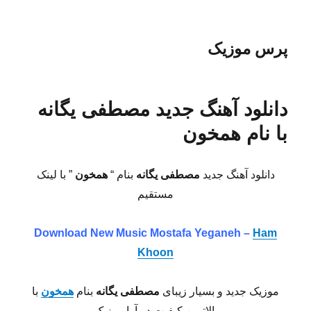
پرس موزیک
دانلود آهنگ جدید مصطفی یگانه
با نام همخون
دانلود آهنگ جدید
مصطفی یگانه
بنام “
همخون
” با لینک
مستقیم
Download New Music Mostafa Yeganeh –
Ham
Khoon
موزیک جدید و بسیار زیبای
مصطفی یگانه
بنام
همخون
با
بالاترین کیفیت در آوا موزیک