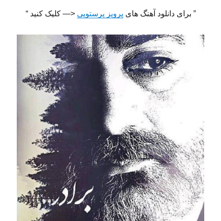
” برای دانلود آهنگ های
پرویز پرستویی
<— کلیک کنید “