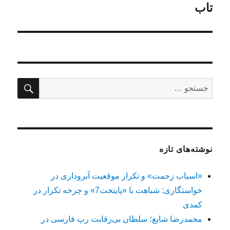
تاب
بعدی:
جستج
جستجو
برای:
نوشته‌های تازه
«اسباب زحمت» و تکرار موقعیت آبروداری در
خواستگاری: شباهت با «پایتخت7» و چرخه تکرار در
کمدی
محمدرضا شایع؛ سلطان بی‌رقابت رپ فارسی در