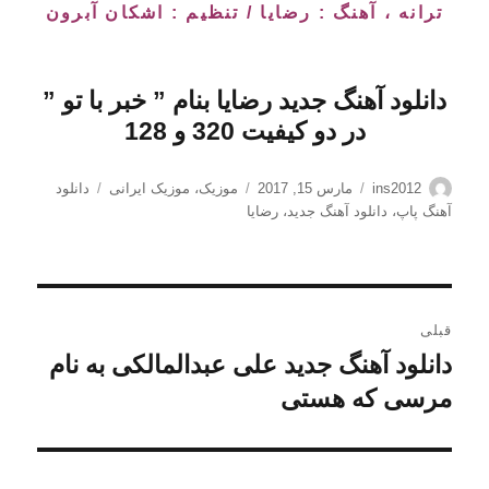
ترانه ، آهنگ : رضایا / تنظیم : اشکان آبرون
دانلود آهنگ جدید رضایا بنام ” خبر با تو
”
در دو کیفیت 320 و 128
نویسنده
ارسال
دسته‌ها
برچسب‌ها
ins2012
مارس 15, 2017
موزیک
،
موزیک ایرانی
دانلود
شده
آهنگ پاپ
،
دانلود آهنگ جدید
،
رضایا
در
راهبری
قبلی
نوشته
دانلود آهنگ جدید علی عبدالمالکی به نام
نوشته
قبلی:
مرسی که هستی