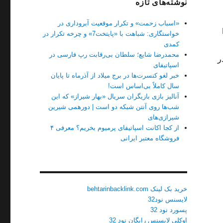
نوشته‌های تازه
«اسباب زحمت» و تکرار موقعیت آبروداری در
خواستگاری: شباهت با «پایتخت7» و چرخه تکرار در
کمدی
محمدرضا شایع؛ سلطان بی‌رقابت رپ فارسی در
ر
اسپاتیفای
خبر لغو کنسرت‌ها در برج میلاد از آذرماه تا پایان
سال کاملاً بی‌اساس است!
آنالیز بازی بازیگران سریال «بهار شیراز» که این
شب‌ها روی آنتن شبکه دو است | دورهمی شیرین
شیرازی‌های
از کجا اکانت اسپاتیفای پرمیوم بخریم؟ معرفی ۴
فروشگاه معتبر ایرانی
خرید بک لینک behtarinbacklink.com
لایسنس نود32
پسورد نود 32
اوکلی لایسنس رایگان نود 32