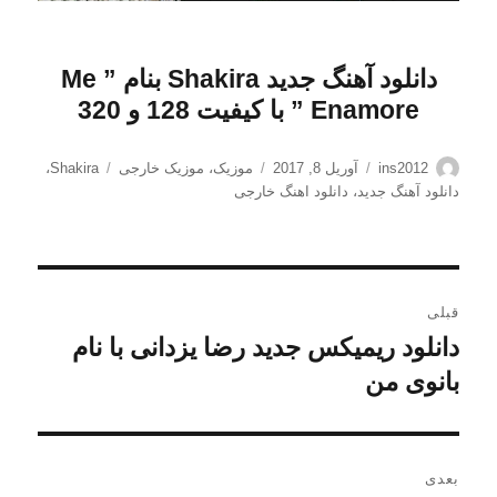
دانلود آهنگ جدید Shakira بنام ” Me
Enamore
” با کیفیت 128 و 320
نویسنده
ارسال
دسته‌ها
برچسب‌ها
ins2012
آوریل 8, 2017
موزیک
،
موزیک خارجی
Shakira
،
شده
دانلود آهنگ جدید
،
دانلود اهنگ خارجی
در
راهبری
قبلی
نوشته
دانلود ریمیکس جدید رضا یزدانی با نام
نوشته
قبلی:
بانوی من
بعدی