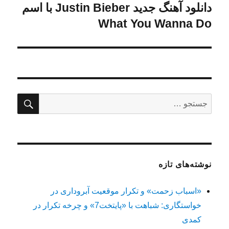
دانلود آهنگ جدید Justin Bieber با اسم
نوشته
بعدی:
What You Wanna Do
جستج
جستجو
برای:
نوشته‌های تازه
«اسباب زحمت» و تکرار موقعیت آبروداری در
خواستگاری: شباهت با «پایتخت7» و چرخه تکرار در
کمدی