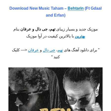
Download New Music
Taham –
Behtarin
(Ft Gdaal
and Erfan)
موزیک جدید و بسیار زیبای
تهم، جی دال و عرفان
بنام
بهترین
با بالاترین کیفیت در آوا موزیک
” برای دانلود آهنگ های
تهم
،
جی دال
و
عرفان
<— کلیک
کنید “