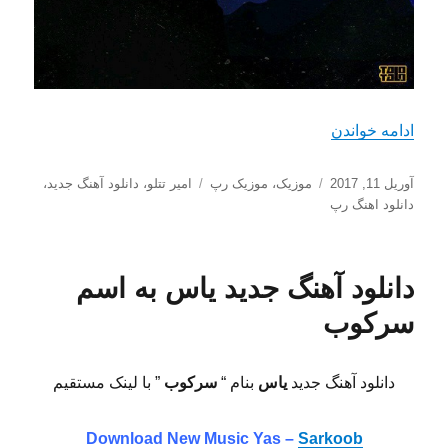
“دانلود آهنگ جدید امیر تتلو با نام پیله”
ادامه خواندن
ارسال
دسته‌ها
برچسب‌ها
آوریل 11, 2017
موزیک
،
موزیک رپ
امیر تتلو
،
دانلود آهنگ جدید
،
شده
دانلود اهنگ رپ
در
دانلود آهنگ جدید یاس به اسم
سرکوب
دانلود آهنگ جدید
یاس
بنام “
سرکوب
” با لینک مستقیم
Download New Music
Yas –
Sarkoob