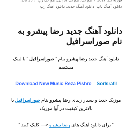
فوریه 25, 2017
موزیک
،
موزیک ایرانی
،
موزیک رپ
25 باند
،
شده
دانلود آهنگ پاپ
،
دانلود آهنگ جدید
،
دانلود اهنگ رپ
در
دانلود آهنگ جدید رضا پیشرو به
نام صوراسرافیل
دانلود آهنگ جدید
رضا پیشرو
بنام ”
صوراسرافیل
” با لینک
مستقیم
Download New Music
Reza Pishro –
SorIsrafil
موزیک جدید و بسیار زیبای
رضا پیشرو
بنام
صوراسرافیل
با
بالاترین کیفیت در آوا موزیک
” برای دانلود آهنگ های
رضا پیشرو
<— کلیک کنید “