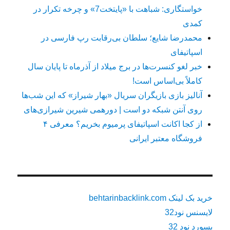
خواستگاری: شباهت با «پایتخت7» و چرخه تکرار در
کمدی
محمدرضا شایع؛ سلطان بی‌رقابت رپ فارسی در
اسپاتیفای
خبر لغو کنسرت‌ها در برج میلاد از آذرماه تا پایان سال
کاملاً بی‌اساس است!
آنالیز بازی بازیگران سریال «بهار شیراز» که این شب‌ها
روی آنتن شبکه دو است | دورهمی شیرین شیرازی‌های
از کجا اکانت اسپاتیفای پرمیوم بخریم؟ معرفی ۴
فروشگاه معتبر ایرانی
خرید بک لینک behtarinbacklink.com
لایسنس نود32
پسورد نود 32