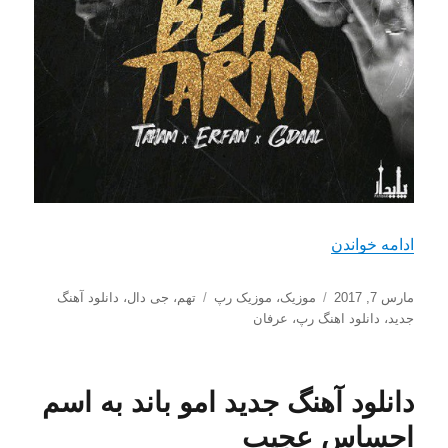
“دانلود آهنگ جدید تهم، جی دال و عرفان به نام بهترین
ادامه خواندن
ارسال
دسته‌ها
برچسب‌ها
مارس 7, 2017
موزیک
،
موزیک رپ
تهم
،
جی دال
،
دانلود آهنگ
شده
جدید
،
دانلود اهنگ رپ
،
عرفان
در
دانلود آهنگ جدید امو باند به اسم
احساس عجیب