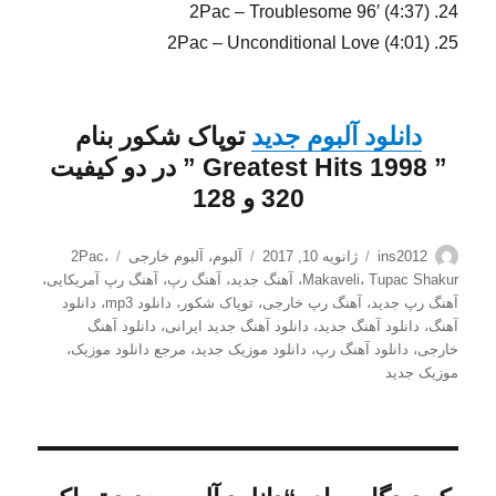
24. 2Pac – Troublesome 96′ (4:37)
25. 2Pac – Unconditional Love (4:01)
دانلود آلبوم جدید
توپاک شکور
بنام
”
Greatest Hits 1998
” در دو کیفیت
320 و 128
نویسنده
ارسال
دسته‌ها
برچسب‌ها
ins2012
ژانویه 10, 2017
آلبوم
،
آلبوم خارجی
،
2Pac
شده
Tupac Shakur
،
Makaveli
،
آهنگ جدید
،
آهنگ رپ
،
آهنگ رپ آمریکایی
،
در
آهنگ رپ جدید
،
آهنگ رپ خارجی
،
توپاک شکور
،
دانلود mp3
،
دانلود
آهنگ
،
دانلود آهنگ جدید
،
دانلود آهنگ جدید ایرانی
،
دانلود آهنگ
خارجی
،
دانلود آهنگ رپ
،
دانلود موزیک جدید
،
مرجع دانلود موزیک
،
موزیک جدید