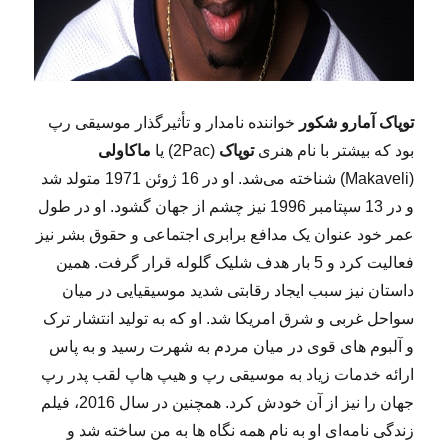
توپاک آمارو شکور
خواننده نامدار و تأثیرگذار موسیقی رپ
بود که بیشتر با نام هنری
توپاک
(2Pac) یا
ماکاولی
(Makaveli) شناخته می‌شد. او در 16 ژوئن 1971 متولد شد
و در 13 سپتامبر 1996 نیز چشم از جهان گشود. او در طول
عمر خود عنوان یک مدافع برابری اجتماعی و حقوق بشر نیز
فعالیت کرد و 5 بار هدف شلیک گلوله قرار گرفت. همین
داستان نیز سبب ایجاد رقابتی شدید موسیقیایی در میان
سواحل غربی و شرق امریکا شد. او که به تولید انتشار ترک
و آلبوم های قوی در میان مردم به شهرت رسید و به پاس
ارائه خدمات زیاد به موسیقی رپ و هیپ هاپ لقب پدر رپ
جهان را نیز از آن خودش کرد. همچنین در سال 2016، فیلم
زندگی نامه‌ای او به نام همه نگاه‌ ها به من ساخته شد و