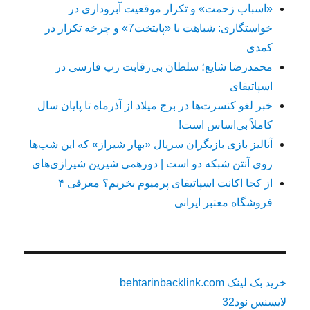
«اسباب زحمت» و تکرار موقعیت آبروداری در
خواستگاری: شباهت با «پایتخت7» و چرخه تکرار در
کمدی
محمدرضا شایع؛ سلطان بی‌رقابت رپ فارسی در
اسپاتیفای
خبر لغو کنسرت‌ها در برج میلاد از آذرماه تا پایان سال
کاملاً بی‌اساس است!
آنالیز بازی بازیگران سریال «بهار شیراز» که این شب‌ها
روی آنتن شبکه دو است | دورهمی شیرین شیرازی‌های
از کجا اکانت اسپاتیفای پرمیوم بخریم؟ معرفی ۴
فروشگاه معتبر ایرانی
خرید بک لینک behtarinbacklink.com
لایسنس نود32