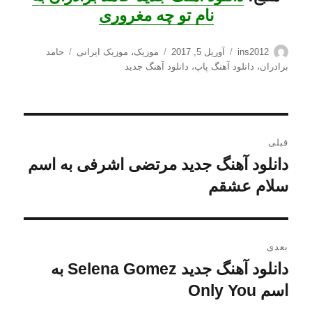
نام تو چه مغروری
نویسنده
ارسال
دسته‌ها
برچسب‌ها
ins2012
آوریل 5, 2017
موزیک
،
موزیک ایرانی
حامد
شده
برادران
،
دانلود آهنگ پاپ
،
دانلود آهنگ جدید
در
راهبری
قبلی
نوشته
دانلود آهنگ جدید مرتضی اشرفی به اسم
نوشته
قبلی:
سلام عشقم
بعدی
دانلود آهنگ جدید Selena Gomez به
نوشته
بعدی:
اسم Only You