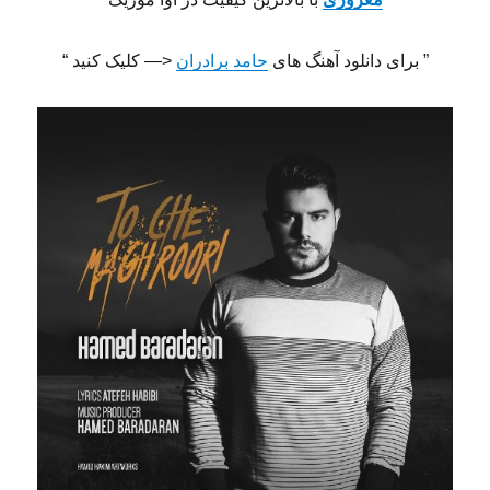
” برای دانلود آهنگ های
حامد برادران
<— کلیک کنید “