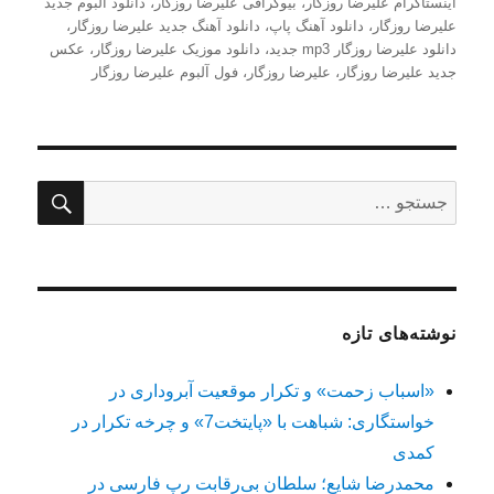
شده
اینستاگرام علیرضا روزگار
،
بیوگرافی علیرضا روزگار
،
دانلود آلبوم جدید
در
علیرضا روزگار
،
دانلود آهنگ پاپ
،
دانلود آهنگ جدید علیرضا روزگار
،
دانلود علیرضا روزگار mp3 جدید
،
دانلود موزیک علیرضا روزگار
،
عکس
جدید علیرضا روزگار
،
علیرضا روزگار
،
فول آلبوم علیرضا روزگار
جستج
جستجو
برای:
نوشته‌های تازه
«اسباب زحمت» و تکرار موقعیت آبروداری در
خواستگاری: شباهت با «پایتخت7» و چرخه تکرار در
کمدی
محمدرضا شایع؛ سلطان بی‌رقابت رپ فارسی در