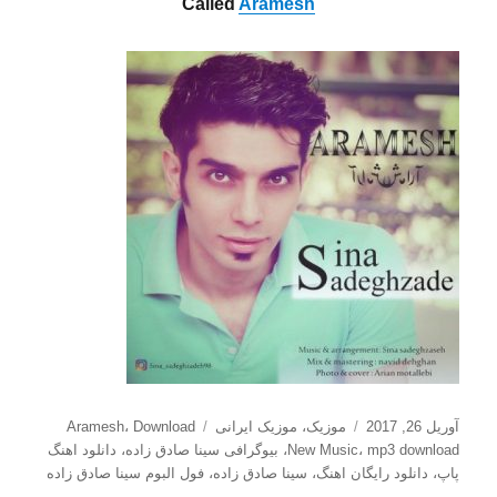
Called
Aramesh
ارسال
دسته‌ها
برچسب‌ها
آوریل 26, 2017
موزیک
،
موزیک ایرانی
Download
،
Aramesh
شده
mp3 download
،
New Music
،
بیوگرافی سینا صادق زاده
،
دانلود اهنگ
در
پاپ
،
دانلود رایگان اهنگ
،
سینا صادق زاده
،
فول البوم سینا صادق زاده