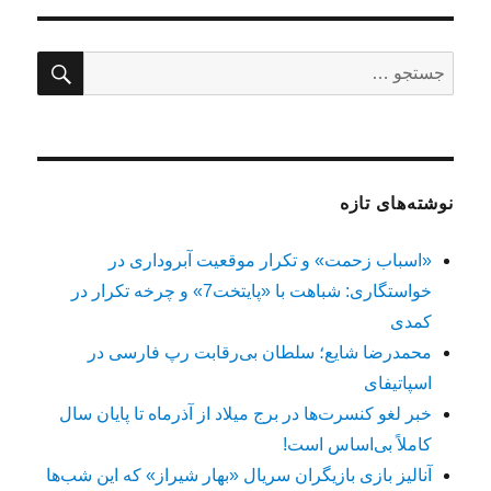
جستج
جستجو
برای:
نوشته‌های تازه
«اسباب زحمت» و تکرار موقعیت آبروداری در
خواستگاری: شباهت با «پایتخت7» و چرخه تکرار در
کمدی
محمدرضا شایع؛ سلطان بی‌رقابت رپ فارسی در
اسپاتیفای
خبر لغو کنسرت‌ها در برج میلاد از آذرماه تا پایان سال
کاملاً بی‌اساس است!
آنالیز بازی بازیگران سریال «بهار شیراز» که این شب‌ها