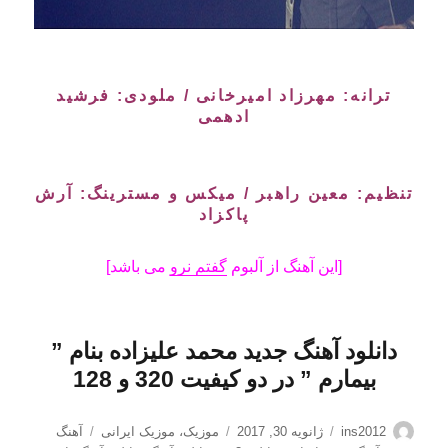
ترانه: مهرزاد امیرخانی / ملودی: فرشید
ادهمی
تنظیم: معین راهبر / میکس و مسترینگ: آرش
پاکزاد
[این آهنگ از آلبوم
گفتم نرو
می باشد]
دانلود آهنگ جدید محمد علیزاده بنام ”
بیمارم
” در دو کیفیت 320 و 128
نویسنده
ارسال
دسته‌ها
برچسب‌ها
ins2012
ژانویه 30, 2017
موزیک
،
موزیک ایرانی
آهنگ