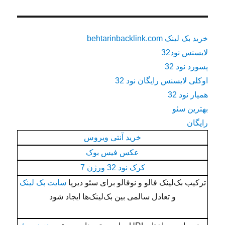
خرید بک لینک behtarinbacklink.com
لایسنس نود32
پسورد نود 32
اوکلی لایسنس رایگان نود 32
همیار نود 32
بهترین سئو
رایگان
خرید آنتی ویروس
عکس فیس بوک
کرک نود 32 ورژن 7
ترکیب بک‌لینک فالو و نوفالو برای سئو دیرپا
سایت بک لینک
و تعادل سالمی بین بک‌لینک‌ها ایجاد شود