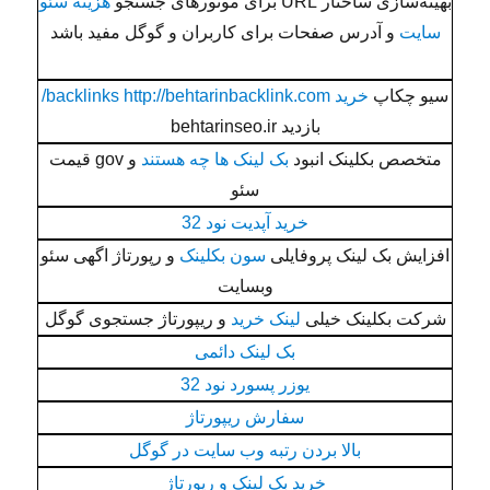
بهینه‌سازی ساختار URL برای موتورهای جستجو
هزینه سئو
سایت
و آدرس صفحات برای کاربران و گوگل مفید باشد
سیو چکاپ
خرید backlinks http://behtarinbacklink.com/
بازدید behtarinseo.ir
متخصص بکلینک انبود
بک لینک ها چه هستند
و gov قیمت
سئو
خرید آپدیت نود 32
افزایش بک لینک پروفایلی
سون بکلینک
و رپورتاژ اگهی سئو
وبسایت
شرکت بکلینک خیلی
لینک خرید
و ریپورتاژ جستجوی گوگل
بک لینک دائمی
یوزر پسورد نود 32
سفارش ریپورتاژ
بالا بردن رتبه وب سایت در گوگل
خرید بک لینک و رپورتاژ