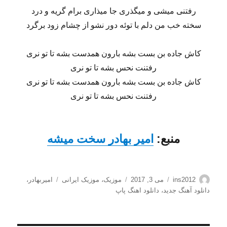
رفتنی میشی و میگذری جا میذاری برام گریه و درد
سخته خب من دلم با توئه دور نشو از چشام زود برگرد
کاش جاده بن بست بشه بارون همدست بشه تا تو نری
رفتنت نحس بشه تا تو نری
کاش جاده بن بست بشه بارون همدست بشه تا تو نری
رفتنت نحس بشه تا تو نری
منبع:
امیر بهادر سخت میشه
نویسنده
ارسال
دسته‌ها
برچسب‌ها
ins2012
می 3, 2017
موزیک
،
موزیک ایرانی
امیربهادر
،
شده
دانلود آهنگ جدید
،
دانلود اهنگ پاپ
در