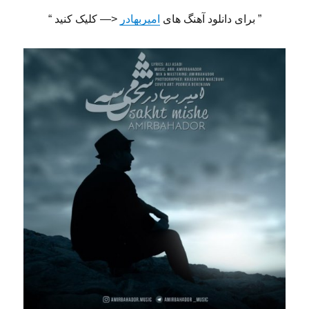
” برای دانلود آهنگ های
امیربهادر
<— کلیک کنید “