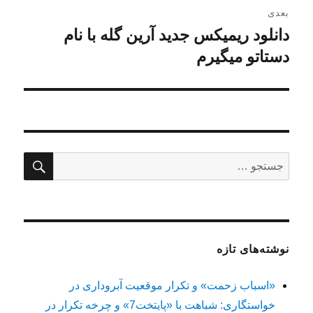
بعدی
دانلود ریمیکس جدید آرین گله با نام
نوشته
بعدی:
دستاتو میگیرم
جستج
جستجو
برای:
نوشته‌های تازه
«اسباب زحمت» و تکرار موقعیت آبروداری در
خواستگاری: شباهت با «پایتخت7» و چرخه تکرار در