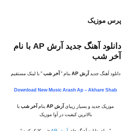
پرس موزیک
دانلود آهنگ جدید آرش AP با نام
آخر شب
دانلود آهنگ جدید
آرش AP
بنام ”
آخر شب
” با لینک مستقیم
Download New Music
Arash Ap – Akhare Shab
موزیک جدید و بسیار زیبای
آرش AP
بنام
آخر شب
با
بالاترین کیفیت در آوا موزیک
” برای دانلود آهنگ های
آرش AP
<— کلیک کنید “