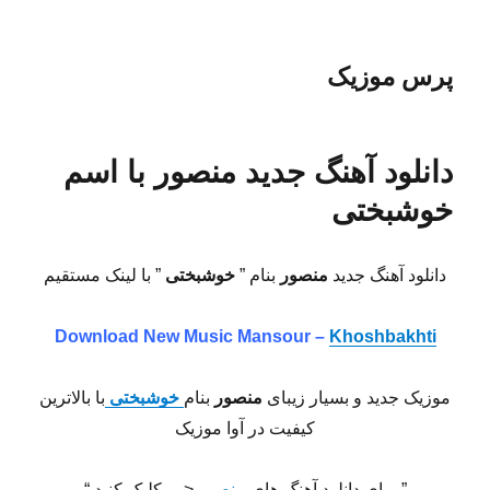
پرس موزیک
دانلود آهنگ جدید منصور با اسم
خوشبختی
دانلود آهنگ جدید
منصور
بنام ”
خوشبختی
” با لینک مستقیم
Download New Music
Mansour –
Khoshbakhti
موزیک جدید و بسیار زیبای
منصور
بنام
خوشبختی
با بالاترین
کیفیت در آوا موزیک
” برای دانلود آهنگ های
منصور
<— کلیک کنید “