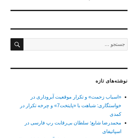
جستج
جستجو
برای:
نوشته‌های تازه
«اسباب زحمت» و تکرار موقعیت آبروداری در
خواستگاری: شباهت با «پایتخت7» و چرخه تکرار در
کمدی
محمدرضا شایع؛ سلطان بی‌رقابت رپ فارسی در
اسپاتیفای