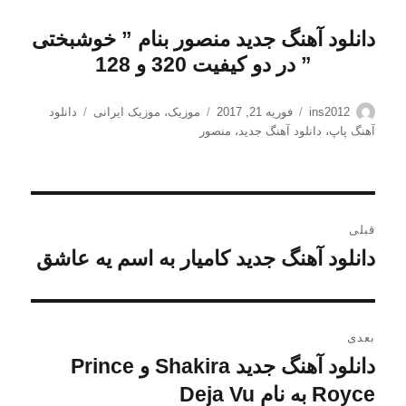
دانلود آهنگ جدید منصور بنام ” خوشبختی
” در دو کیفیت 320 و 128
نویسنده
ارسال
دسته‌ها
برچسب‌ها
ins2012
فوریه 21, 2017
موزیک
،
موزیک ایرانی
دانلود
شده
آهنگ پاپ
،
دانلود آهنگ جدید
،
منصور
در
راهبری
قبلی
نوشته
دانلود آهنگ جدید کامیار به اسم یه عاشق
نوشته
قبلی:
بعدی
دانلود آهنگ جدید Shakira و Prince
نوشته
بعدی:
Royce به نام Deja Vu