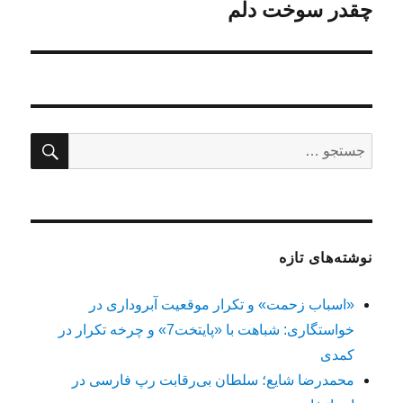
بعدی:
چقدر سوخت دلم
جستج
جستجو
برای:
نوشته‌های تازه
«اسباب زحمت» و تکرار موقعیت آبروداری در
خواستگاری: شباهت با «پایتخت7» و چرخه تکرار در
کمدی
محمدرضا شایع؛ سلطان بی‌رقابت رپ فارسی در