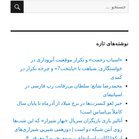
جستج
جستجو
برای:
نوشته‌های تازه
«اسباب زحمت» و تکرار موقعیت آبروداری در
خواستگاری: شباهت با «پایتخت7» و چرخه تکرار در
کمدی
محمدرضا شایع؛ سلطان بی‌رقابت رپ فارسی در
اسپاتیفای
خبر لغو کنسرت‌ها در برج میلاد از آذرماه تا پایان سال
کاملاً بی‌اساس است!
آنالیز بازی بازیگران سریال «بهار شیراز» که این شب‌ها
روی آنتن شبکه دو است | دورهمی شیرین شیرازی‌های
از کجا اکانت اسپاتیفای پرمیوم بخریم؟ معرفی ۴