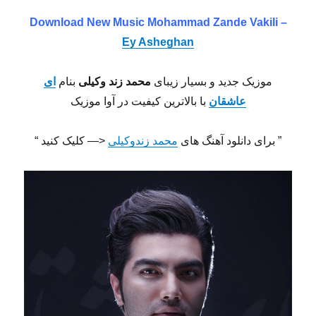
Download New Music Mohammad Zande Vakili –
Ey Asheghan
موزیک جدید و بسیار زیبای
محمد زند وکیلی
بنام
ای
عاشقان
با بالاترین کیفیت در آوا موزیک
” برای دانلود آهنگ های
محمد زندوکیلی
<— کلیک کنید “