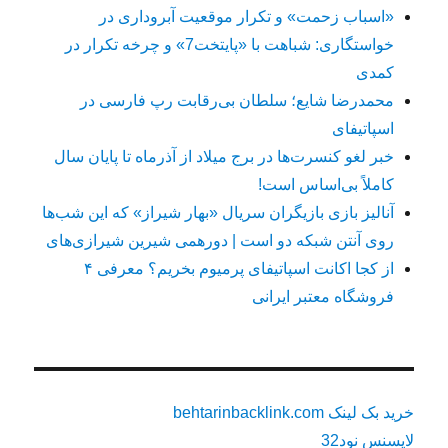
«اسباب زحمت» و تکرار موقعیت آبروداری در
خواستگاری: شباهت با «پایتخت7» و چرخه تکرار در
کمدی
محمدرضا شایع؛ سلطان بی‌رقابت رپ فارسی در
اسپاتیفای
خبر لغو کنسرت‌ها در برج میلاد از آذرماه تا پایان سال
کاملاً بی‌اساس است!
آنالیز بازی بازیگران سریال «بهار شیراز» که این شب‌ها
روی آنتن شبکه دو است | دورهمی شیرین شیرازی‌های
از کجا اکانت اسپاتیفای پرمیوم بخریم؟ معرفی ۴
فروشگاه معتبر ایرانی
خرید بک لینک behtarinbacklink.com
لایسنس نود32