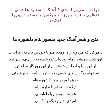
ترانه : مریم اسدی / آهنگ : سعید هاشمی /
تنظیم ، فرد میرزا / میکس و مستر : پوریا
نیکان
متن و شعر آهنگ جدید
منصور
بنام
دلشوره ها
با هرکی که مردونه راه اومدم منو با خودش برد به روزای بد
توو شاید همیشه باهام بود ولی توو غصه یه بارم بهم سر نزد
از این دنیا و آدماش خسته ام از این روزگار بد لعنتی
نمیخوام دیگه رد پای کسی بمونه توو دنیام به هیچ قیمتی
همینجا میمونم با دلشوره هام
دیگه خسته ام نا ندارم بیام
همینجا میمونم با دلواپسی
امیدی ندارم دیگه به کسی