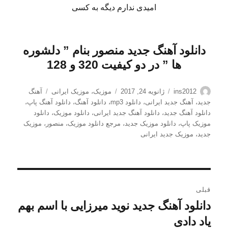
امیدی ندارم دیگه به کسی
دانلود
آهنگ جدید منصور بنام ” دلشوره
ها
” در دو کیفیت 320 و 128
نویسنده
ارسال
دسته‌ها
برچسب‌ها
ins2012
ژانویه 24, 2017
موزیک
،
موزیک ایرانی
آهنگ
شده
جدید
،
آهنگ جدید ایرانی
،
دانلود mp3
،
دانلود آهنگ
،
دانلود آهنگ پاپ
،
در
دانلود آهنگ جدید
،
دانلود آهنگ جدید ایرانی
،
دانلود موزیک
،
دانلود
موزیک پاپ
،
دانلود موزیک جدید
،
مرجع دانلود موزیک
،
منصور
،
موزیک
جدید
،
موزیک جدید ایرانی
راهبری
قبلی
نوشته
دانلود آهنگ جدید نوید میرزایی با اسم بهم
نوشته
قبلی:
یاد دادی