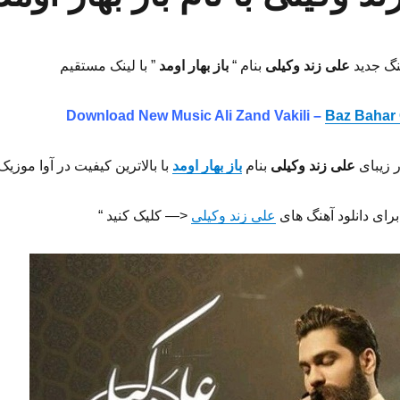
هنگ جدید
علی زند وکیلی
بنام “
باز بهار اومد
” با لینک مستقیم
Download New Music
Ali Zand Vakili –
Baz Bahar
ر زیبای
علی زند وکیلی
بنام
باز بهار اومد
با بالاترین کیفیت در آوا موزیک
برای دانلود آهنگ های
علی زند وکیلی
<— کلیک کنید “