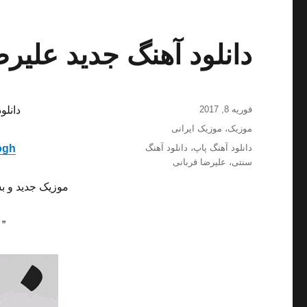
دانلود آهنگ جدید علیرض
ارسال
فوریه 8, 2017
دانلو
شده
دسته‌ها
موزیک
،
موزیک ایرانی
در
برچسب‌ها
دانلود آهنگ پاپ
،
دانلود آهنگ
ogh
سنتی
،
علیرضا قربانی
موزیک جدید و ب
” 