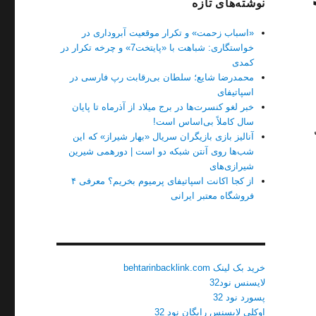
نوشته‌های تازه
«اسباب زحمت» و تکرار موقعیت آبروداری در
خواستگاری: شباهت با «پایتخت7» و چرخه تکرار در
کمدی
محمدرضا شایع؛ سلطان بی‌رقابت رپ فارسی در
اسپاتیفای
خبر لغو کنسرت‌ها در برج میلاد از آذرماه تا پایان
سال کاملاً بی‌اساس است!
آنالیز بازی بازیگران سریال «بهار شیراز» که این
شب‌ها روی آنتن شبکه دو است | دورهمی شیرین
شیرازی‌های
از کجا اکانت اسپاتیفای پرمیوم بخریم؟ معرفی ۴
فروشگاه معتبر ایرانی
خرید بک لینک behtarinbacklink.com
لایسنس نود32
پسورد نود 32
اوکلی لایسنس رایگان نود 32