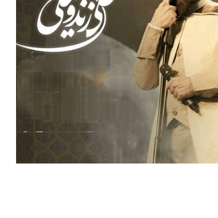
آهنگ جدید علی زند وکیلی با نام باز بهار اومد”