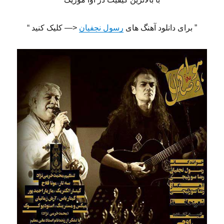
” برای دانلود آهنگ های
رسول نجفیان
<— کلیک کنید “