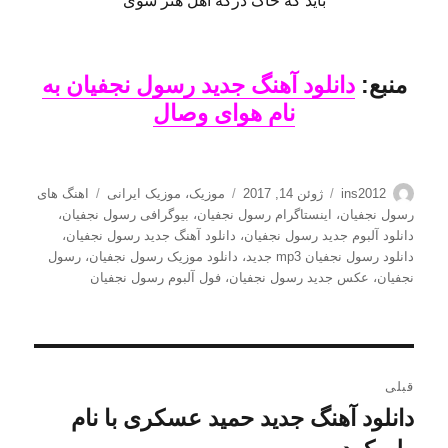
باید که خاک درگه اهل هنر شوی
منبع:
دانلود آهنگ جدید رسول نجفیان به
نام هوای وصال
نویسنده
ارسال
دسته‌ها
برچسب‌ها
ins2012
ژوئن 14, 2017
موزیک
،
موزیک ایرانی
اهنگ های
شده
رسول نجفیان
،
اینستاگرام رسول نجفیان
،
بیوگرافی رسول نجفیان
،
در
دانلود آلبوم جدید رسول نجفیان
،
دانلود آهنگ جدید رسول نجفیان
،
دانلود رسول نجفیان mp3 جدید
،
دانلود موزیک رسول نجفیان
،
رسول
نجفیان
،
عکس جدید رسول نجفیان
،
فول آلبوم رسول نجفیان
راهبری
قبلی
نوشته
دانلود آهنگ جدید حمید عسکری با نام
نوشته
قبلی: