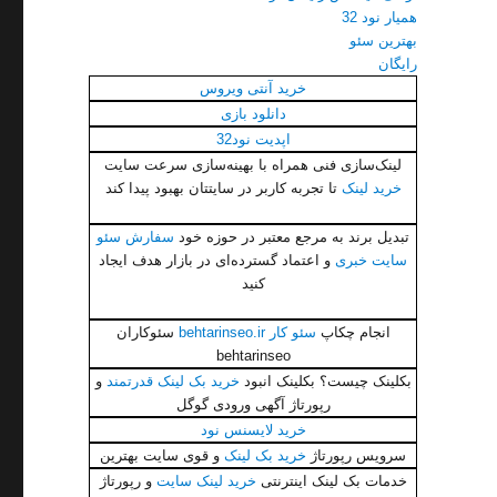
همیار نود 32
بهترین سئو
رایگان
خرید آنتی ویروس
دانلود بازی
اپدیت نود32
لینک‌سازی فنی همراه با بهینه‌سازی سرعت سایت
خرید لینک
تا تجربه کاربر در سایتتان بهبود پیدا کند
تبدیل برند به مرجع معتبر در حوزه خود
سفارش سئو
سایت خبری
و اعتماد گسترده‌ای در بازار هدف ایجاد
کنید
انجام چکاپ
سئو کار behtarinseo.ir
سئوکاران
behtarinseo
بکلینک چیست؟ بکلینک انبود
خرید بک لینک قدرتمند
و
رپورتاژ آگهی ورودی گوگل
خرید لایسنس نود
سرویس رپورتاژ
خرید بک لینک
و قوی سایت بهترین
خدمات بک لینک اینترنتی
خرید لینک سایت
و رپورتاژ