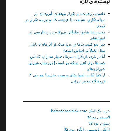
نوشته‌های تازه
«اسباب زحمت» و تکرار موقعیت آبروداری در
خواستگاری: شباهت با «پایتخت7» و چرخه تکرار در
کمدی
محمدرضا شایع؛ سلطان بی‌رقابت رپ فارسی در
اسپاتیفای
خبر لغو کنسرت‌ها در برج میلاد از آذرماه تا پایان
سال کاملاً بی‌اساس است!
آنالیز بازی بازیگران سریال «بهار شیراز» که این
شب‌ها روی آنتن شبکه دو است | دورهمی شیرین
شیرازی‌های
از کجا اکانت اسپاتیفای پرمیوم بخریم؟ معرفی ۴
فروشگاه معتبر ایرانی
خرید بک لینک behtarinbacklink.com
لایسنس نود32
پسورد نود 32
اوکلی لایسنس رایگان نود 32